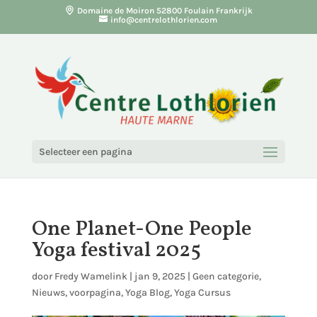
Domaine de Moiron 52800 Foulain Frankrijk
info@centrelothlorien.com
Selecteer een pagina
One Planet-One People
Yoga festival 2025
door
Fredy Wamelink
|
jan 9, 2025
|
Geen categorie
,
Nieuws
,
voorpagina
,
Yoga Blog
,
Yoga Cursus