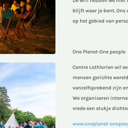
De wifi hebben we niet 
blijft waar je bent. On
op het gebied van pers
One Planet-One people
Centre Lothlorien wil e
mensen gerichte wereld
vanzelfsprekend zijn en
We organiseren interna
vrede een stukje dichte
www.oneplanet-onepeop