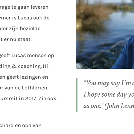
age te gaan leveren
emer is Lucas ook de
der zijn bezielde
 er nu staat.
geeft Lucas mensen op
iding & coaching. Hij
 en geeft lezingen en
"You may say I’m a
r van de Lothlorien
I hope some day you
ummit in 2017. Zie ook:
as one." (John Len
ichard en opa van