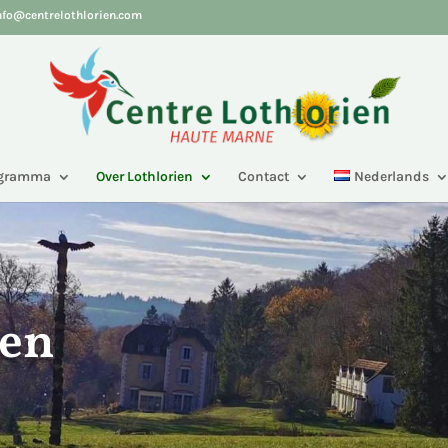
nfo@centrelothlorien.com
ogramma
Over Lothlorien
Contact
Nederlands
ien