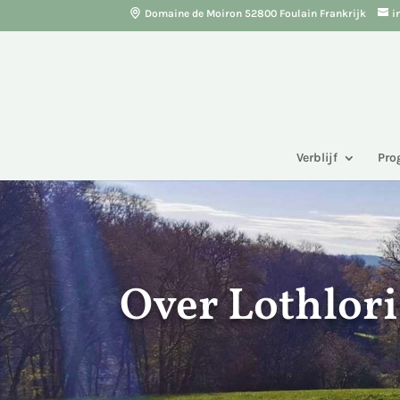
Domaine de Moiron 52800 Foulain Frankrijk
i
Verblijf
Pr
Over Lothlor