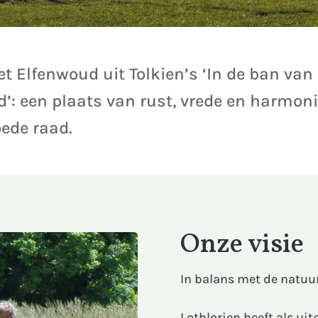
t Elfenwoud uit Tolkien’s ‘In de ban van 
: een plaats van rust, vrede en harmoni
oede raad.
Onze visie
In balans met de natuu
Lothlorien heeft als ui