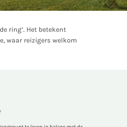
de ring’. Het betekent
e, waar reizigers welkom
r
tgangspunt te leven in balans met de