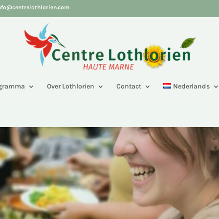
nfo@centrelothlorien.com
ogramma
Over Lothlorien
Contact
Nederlands