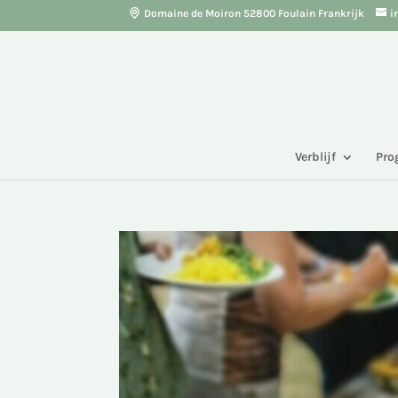
Domaine de Moiron 52800 Foulain Frankrijk
i
Verblijf
Pr