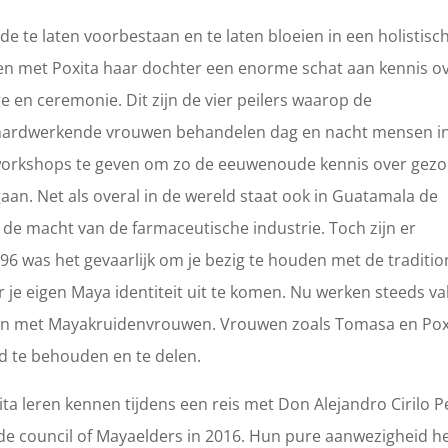
te laten voorbestaan en te laten bloeien in een holistisc
 met Poxita haar dochter een enorme schat aan kennis o
 en ceremonie. Dit zijn de vier peilers waarop de
 hardwerkende vrouwen behandelen dag en nacht mensen i
l workshops te geven om zo de eeuwenoude kennis over gez
gaan. Net als overal in de wereld staat ook in Guatamala de
 de macht van de farmaceutische industrie. Toch zijn er
996 was het gevaarlijk om je bezig te houden met de traditio
r je eigen Maya identiteit uit te komen. Nu werken steeds va
en met Mayakruidenvrouwen. Vrouwen zoals Tomasa en Pox
d te behouden en te delen.
 leren kennen tijdens een reis met Don Alejandro Cirilo P
de council of Mayaelders in 2016. Hun pure aanwezigheid he