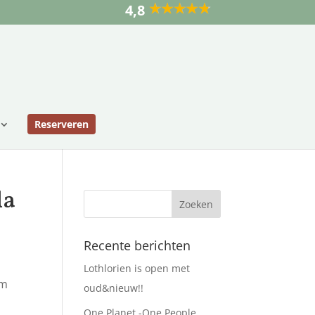
4,8
Reserveren
la
Recente berichten
Lothlorien is open met
om
oud&nieuw!!
One Planet -One People