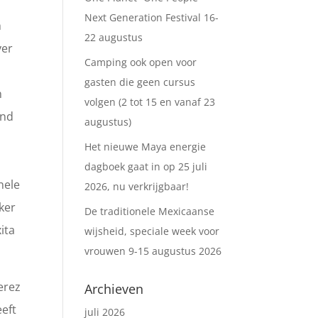
Next Generation Festival 16-
h
22 augustus
ver
Camping ook open voor
gasten die geen cursus
n
volgen (2 tot 15 en vanaf 23
ond
augustus)
Het nieuwe Maya energie
dagboek gaat in op 25 juli
nele
2026, nu verkrijgbaar!
ker
De traditionele Mexicaanse
ita
wijsheid, speciale week voor
vrouwen 9-15 augustus 2026
erez
Archieven
eft
juli 2026