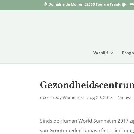
Domaine de Moiron 52800 Foulain Frankrijk
Verblijf
Prog
Gezondheidscentru
door
Fredy Wamelink
|
aug 29, 2018
|
Nieuws
Sinds de Human World Summit in 2017 zij
van Grootmoeder Tomasa financieel moge