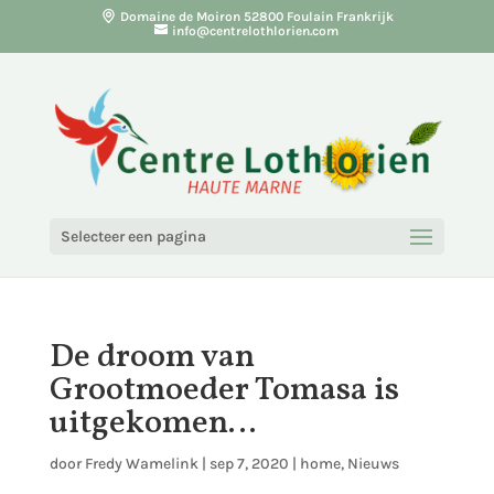
Domaine de Moiron 52800 Foulain Frankrijk
info@centrelothlorien.com
Selecteer een pagina
De droom van
Grootmoeder Tomasa is
uitgekomen…
door
Fredy Wamelink
|
sep 7, 2020
|
home
,
Nieuws