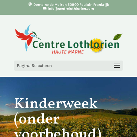
Domaine de Moiron 52800 Foulain Frankrijk
info@centrelothlorien.com
Pagina Selecteren
Kinderweek
(onder
voorbehoud)