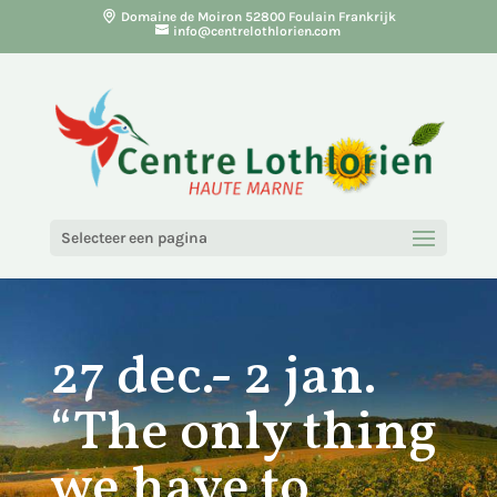
Domaine de Moiron 52800 Foulain Frankrijk
info@centrelothlorien.com
Selecteer een pagina
27 dec.- 2 jan.
“The only thing
we have to